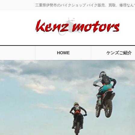
コ
ナ
三重県伊勢市のバイクショップ バイク販売、買取、修理なん
ン
ビ
テ
ゲ
ン
ー
ツ
シ
に
ョ
移
ン
HOME
ケンズご紹介
動
に
移
動