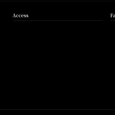
Access
F