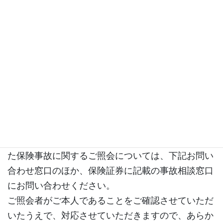
分、病歴、前科・前歴、犯罪被害情報などをいいま
す）ならびに労働組合への加盟、門地および本籍
地、保健医療および性生活に関する情報（「センシ
ティブ情報」といいます）を、個人情報保護法その
他の法令、ガイドラインに規定する場合を除くほ
か、取得、利用または第三者提供しません。
（６）当社に対するご照会
下記お問い合わせ窓口にお問い合わせください。ま
た保険事故に関するご照会については、下記お問い
合わせ窓口のほか、保険証券に記載の事故相談窓口
にお問い合わせください。
ご照会者がご本人であることをご確認させていただ
いたうえで、対応させていただきますので、あらか