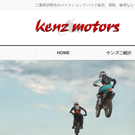
コ
ナ
三重県伊勢市のバイクショップ バイク販売、買取、修理なん
ン
ビ
テ
ゲ
ン
ー
ツ
シ
に
ョ
移
ン
HOME
ケンズご紹介
動
に
移
動