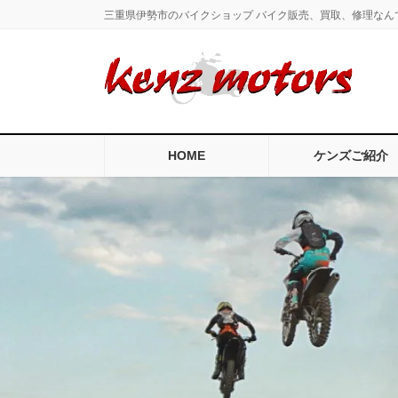
コ
ナ
三重県伊勢市のバイクショップ バイク販売、買取、修理なん
ン
ビ
テ
ゲ
ン
ー
ツ
シ
に
ョ
移
ン
HOME
ケンズご紹介
動
に
移
動