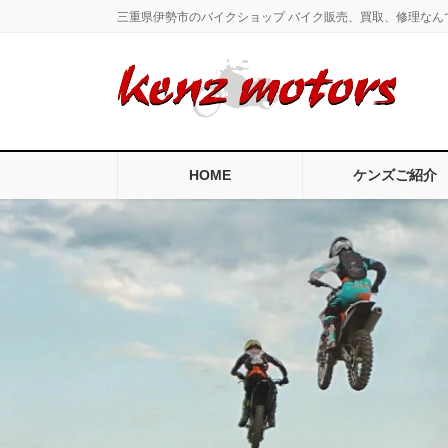
コ
ナ
三重県伊勢市のバイクショップ バイク販売、買取、修理なん
ン
ビ
テ
ゲ
ン
ー
ツ
シ
に
ョ
移
ン
HOME
ケンズご紹介
動
に
移
動