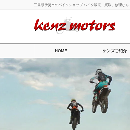
コ
ナ
三重県伊勢市のバイクショップ バイク販売、買取、修理なん
ン
ビ
テ
ゲ
ン
ー
ツ
シ
に
ョ
移
ン
HOME
ケンズご紹介
動
に
移
動