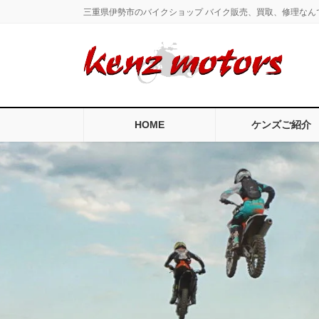
コ
ナ
三重県伊勢市のバイクショップ バイク販売、買取、修理なん
ン
ビ
テ
ゲ
ン
ー
ツ
シ
に
ョ
移
ン
HOME
ケンズご紹介
動
に
移
動